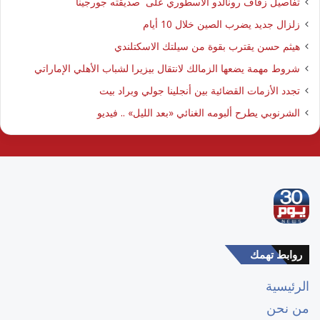
تفاصيل زفاف رونالدو الأسطوري على صديقته جورجينا
زلزال جديد يضرب الصين خلال 10 أيام
هيثم حسن يقترب بقوة من سيلتك الاسكتلندي
شروط مهمة يضعها الزمالك لانتقال بيزيرا لشباب الأهلي الإماراتي
تجدد الأزمات القضائية بين أنجلينا جولي وبراد بيت
الشرنوبي يطرح ألبومه الغنائي «بعد الليل» .. فيديو
روابط تهمك
الرئيسية
من نحن