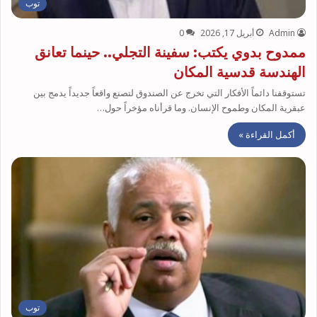
توب
Admin
أبريل 17, 2026
0
ممدوح بدوي يكتب: سفينة التجلي.. حينما تعانق
الهندسة قدسية المكان
تستوقفنا دائماً الأفكار التي تخرج عن الصندوق لتصنع واقعاً جديداً يدمج بين
عبقرية المكان وطموح الإنسان. وما قرأناه مؤخراً حول…
أكمل القراءة »
توب