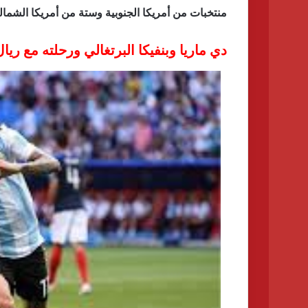
منتخبات من أمريكا الجنوبية وستة من أمريكا الشمالي
دي ماريا وبنفيكا البرتغالي ورحلته مع ري