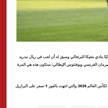
35 عامًا والذي يلعب حاليًا بنادي بنفيكا البرتغالي وسبق له أن لعب في ريال مدريد
جيرمان الفرنسي ويوفنتوس الإيطالي: ستكون هذه هي المرة
وخاض دي ماريا آخر مباراة له في التصفيات المؤهلة لكأس العالم 2026 والتي انتهت بالفوز 1-صفر على البرازيل