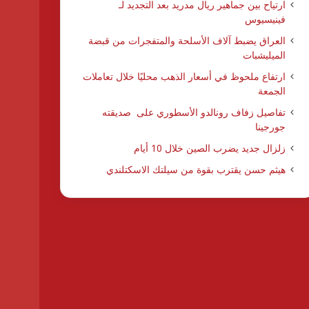
ارتياح بين جماهير ريال مدريد بعد التجديد لـ
فينيسيوس
العراق يضبط آلاف الأسلحة والمتفجرات من قبضة
الميليشبات
ارتفاع ملحوظ في أسعار الذهب محليًا خلال تعاملات
الجمعة
تفاصيل زفاف رونالدو الأسطوري على صديقته
جورجينا
زلزال جديد يضرب الصين خلال 10 أيام
هيثم حسن يقترب بقوة من سيلتك الاسكتلندي