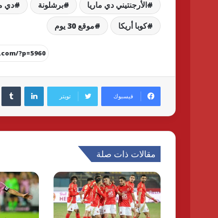
الأرجنتيني دي ماريا
برشلونة
دي ما
كوبا أريكا
موقع 30 يوم
لينكدإن
فيسبوك
تويتر
مقالات ذات صلة