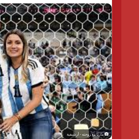
ماريا مع زوجته - أرشيفية