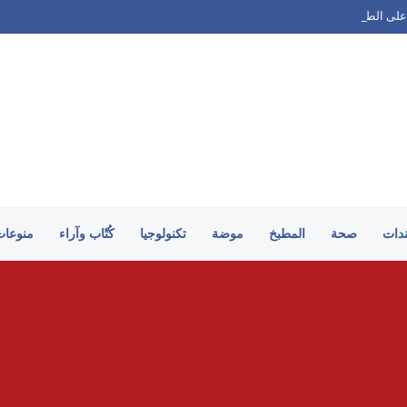
على الطريقة السورية
ندات
صحة
المطبخ
موضة
تكنولوجيا
كُتّاب وآراء
منوعات