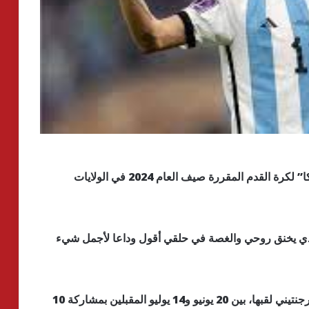
وقال إنه سيعتزل دوليًا بعد انتهاء مسابقة “كوبا أمريكا” لكرة القدم المقررة صيف العام 2024 في الولايات
الذي يخنق روحي والغصة في حلقي أقول وداعا لأجمل شيء
وستقام مسابقة كوبا أمريكا والتي يحمل المنتخب الأرجنتيني لقبها، بين 20 يونيو و14 يوليو المقبلين بمشاركة 10