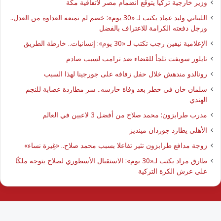
وزير خارجية تركيا يتوقع انضمام مصر لاتفاقية مكة
اللبناني وليد عماد يكتب لـ «30 يوم»: خصم لم تمنعه العداوة من العدل..
ورجل دفعته الكرامة للاعتراف بالفضل
الإعلامية نيفين رجب تكتب لـ «30 يوم»: إنسانيات.. خارطة الطريق
تايلور سويفت تلجأ للقضاء ضد ترامب لسبب صادم
رونالدو مندهش خلال حفل زفافه على جورجينا لهذا السبب
سلمان خان في خطر بعد وفاة حارسه.. سر مطاردة عصابة للنجم
الهندي
مدرب طرابزون: محمد صلاح من أفضل 3 لاعبين في العالم
الأهلي يطارد جوردان مينديز
زوجة مدافع طرابزون تثير تفاعلا بسبب محمد صلاح.. «غِيرة نساء»
طارق مراد يكتب لـ«30 يوم»: الاستقبال الأسطوري لصلاح يتوجه ملكًا
علي عرش الكرة التركية