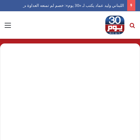
اللبناني وليد عماد يكتب لـ «30 يوم»: خصم لم تمنعه العداوة من العدل.. ورجل دفعته الكرامة للاعتراف بالفضل
بحث
الق
عن