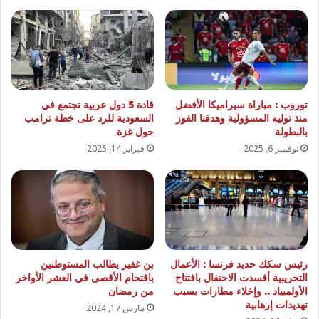
توروب : مباراة سيراميكا الأفضل
قادة 5 دول عربية تجتمع في
منذ توليه المسؤولية وهدفنا الفوز
السعودية للرد على خطة ترامب
بالبطولة
حول غزة
نوفمبر 6, 2025
فبراير 14, 2025
رئيس سكك حديد فرنسا : الأعمال
بن غفير يطالب المستوطنين
التخريبية أفسدت الاحتفال بافتتاح
باقتحام الأقصى في العشر الأواخر
الأولمبياد .. وإخلاء مطارات بسبب
من رمضان
تهديدات إرهابية
مارس 17, 2024