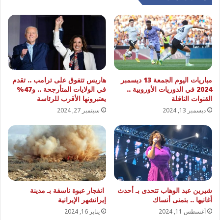
مباريات اليوم الجمعة 13 ديسمبر
هاريس تتفوق على ترامب .. تقدم
2024 في الدوريات الأوروبية ..
في الولايات المتأرجحة .. و47%
القنوات الناقلة
يعتبرونها الأقرب للرئاسة
ديسمبر 13, 2024
سبتمبر 27, 2024
شيرين عبد الوهاب تتحدى بـ أحدث
انفجار عبوة ناسفة بـ مدينة
أغانيها .. بتمنى أنساك
إيرانشهر الإيرانية
أغسطس 11, 2024
يناير 16, 2024