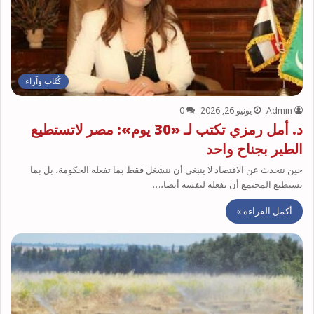
كُتّاب وآراء
Admin
يونيو 26, 2026
0
د. أمل رمزي تكتب لـ «30 يوم»: مصر لاتستطيع
الطير بجناح واحد
حين نتحدث عن الاقتصاد لا ينبغى أن ننشغل فقط بما تفعله الحكومة، بل بما
يستطيع المجتمع أن يفعله لنفسه أيضا،…
أكمل القراءة »