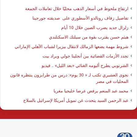
ارتفاع ملحوظ في أسعار الذهب محليًا خلال تعاملات الجمعة
تفاصيل زفاف رونالدو الأسطوري على صديقته جورجينا
زلزال جديد يضرب الصين خلال 10 أيام
هيثم حسن يقترب بقوة من سيلتك الاسكتلندي
شروط مهمة يضعها الزمالك لانتقال بيزيرا لشباب الأهلي الإماراتي
تجدد الأزمات القضائية بين أنجلينا جولي وبراد بيت
الشرنوبي يطرح ألبومه الغنائي «بعد الليل» .. فيديو
نجوى العشيري تكتب لـ « 30 يوم»: درس من طرابزون ينتظره قانون
المحليات في مصر
محمد عبد المنعم يرفض عرضا خليجيا مغريا
عبد الرحمن السيد يتحدث عن تمويل أمريكا لإسرائيل بالسلاح