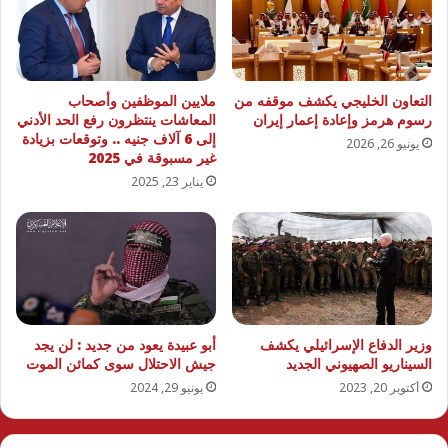
التعاون الخليجي يكشف موقفه من
ملايين الموظفين وأصحاب
رسوم هرمز وإعادة إعمار إيران
المعاشات ينتظرون رفع الحد الأدني
إلى 6 آلاف جنيه .. وتوقعات بزيادة
يونيو 26, 2026
غير مسبوقة في 2025
يناير 23, 2025
وزير الدفاع الإسرائيلي يكشف
أبو عبيدة يعود من جديد : لن يجد
السيناريو الصهيوني الجديد
جيش الاحتلال سوى كمائن الموت
أكتوبر 20, 2023
يونيو 29, 2024