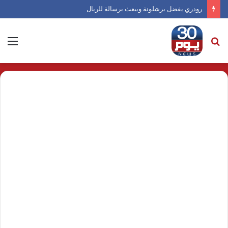
رودري يفضل برشلونة ويبعث برسالة للريال
بحث
الق
عن