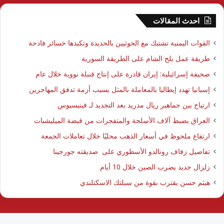
احدث المقالات
القوات اليمنية تشتبك مع الحوثيين بالحديدة وتكبدها خسائر فادحة
طريقة عمل بلح الشام على الطريقة السورية
صحيفة إسرائيلية: إيران قادرة على إنتاج قنبلة نووية خلال عام
إسبانيا تهدد إيطاليا بالمعاملة بالمثل بسبب أزمة تدفق المهاجرين
ارتياح بين جماهير ريال مدريد بعد التجديد لـ فينيسيوس
العراق يضبط آلاف الأسلحة والمتفجرات من قبضة الميليشبات
ارتفاع ملحوظ في أسعار الذهب محليًا خلال تعاملات الجمعة
تفاصيل زفاف رونالدو الأسطوري على صديقته جورجينا
زلزال جديد يضرب الصين خلال 10 أيام
هيثم حسن يقترب بقوة من سيلتك الاسكتلندي