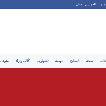
يو لجثث الحوثيين المتناثرة جنوب الحديدة
ندات
صحة
المطبخ
موضة
تكنولوجيا
كُتّاب وآراء
منوعات