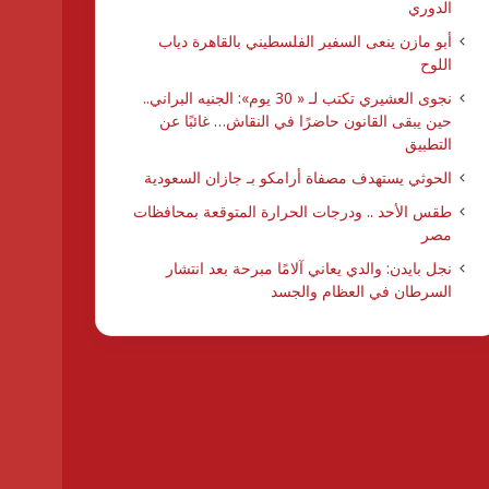
الدوري
أبو مازن ينعى السفير الفلسطيني بالقاهرة دياب
اللوح
نجوى العشيري تكتب لـ « 30 يوم»: الجنيه البراني..
حين يبقى القانون حاضرًا في النقاش… غائبًا عن
التطبيق
الحوثي يستهدف مصفاة أرامكو بـ جازان السعودية
طقس الأحد .. ودرجات الحرارة المتوقعة بمحافظات
مصر
نجل بايدن: والدي يعاني آلامًا مبرحة بعد انتشار
السرطان في العظام والجسد