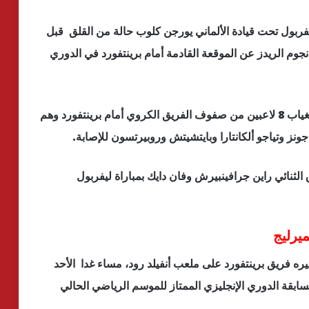
ليفربول تحت قيادة الألماني يورجن كلوب حالة من القلق قبل
نجوم الريدز عن الموقعة القادمة أمام برينتفورد في الدوري
وبحسب صحيفة “ليفربول إيكو” فإن ليفربول مهدد بغياب 8 لاعبين من صفوف الفريق الكروي أمام برينتفورد وهم
ونز وتياجو ألكانتارا وبايتشيتش وروبيرتسون للإصابة.
ثنائي راين جرافينبيرش وفان دايك بمباراة ليفربول
ميرليج
ره فريق برينتفورد على ملعب أنفيلد رود، مساء غدا الأحد
بقة الدوري الإنجليزي الممتاز للموسم الرياضي الحالي