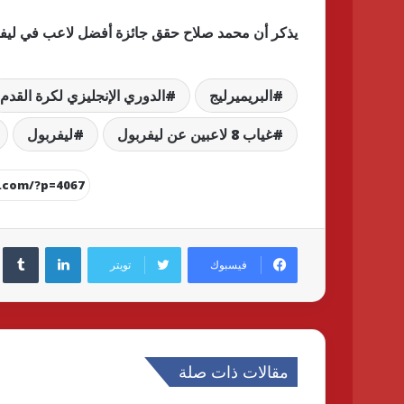
يذكر أن محمد صلاح حقق جائزة أفضل لاعب في ليف
البريميرليج
الدوري الإنجليزي لكرة القدم
غياب 8 لاعبين عن ليفربول
ليفربول
لينكدإن
فيسبوك
تويتر
مقالات ذات صلة