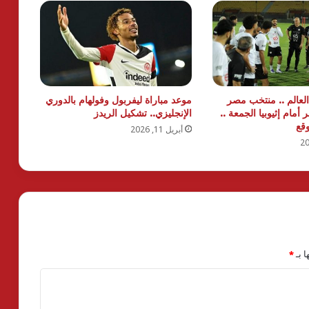
عالم .. منتخب مصر
موعد مباراة ليفربول وفولهام بالدوري
أمام إثيوبيا الجمعة ..
الإنجليزي.. تشكيل الريدز
وقع
أبريل 11, 2026
ا بـ
*