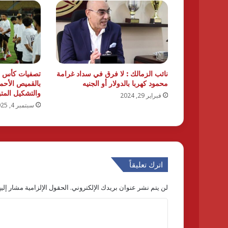
نائب الزمالك : لا فرق في سداد غرامة
تصفيات كأس ال
محمود كهربا بالدولار أو الجنيه
بالقميص الأحمر 
والتشكيل المت
فبراير 29, 2024
سبتمبر 4, 2025
اترك تعليقاً
لن يتم نشر عنوان بريدك الإلكتروني.
الحقول الإلزامية مشار إليه
ا
ل