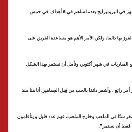
وجاء تتويج الفرعون المصري محمد صلاح بجائزة الشهر في البريميرليج بعدما ساهم في 6 أهداف في خمس
فوز بها دائما، ولكن الأمر الأهم هو مساعدة الفريق على
 المباريات في شهر أكتوبر، ونأمل أن نستمر بهذا الشكل
 رائع ، وأشعر دائمًا بالحب من قِبل الجماهير، أنا هنا منذ
أصغر سنًا في الملعب وخارج الملعب، فهم عدد قليل و يتأقلمون
ا فقط أن نستمر”.