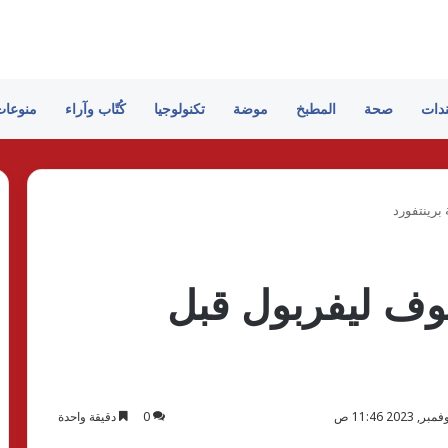
ندات
صحة
المطبخ
موضة
تكنولوجيا
كُتّاب وآراء
منوعات
وف ليفربول قبل
0
دقيقة واحدة