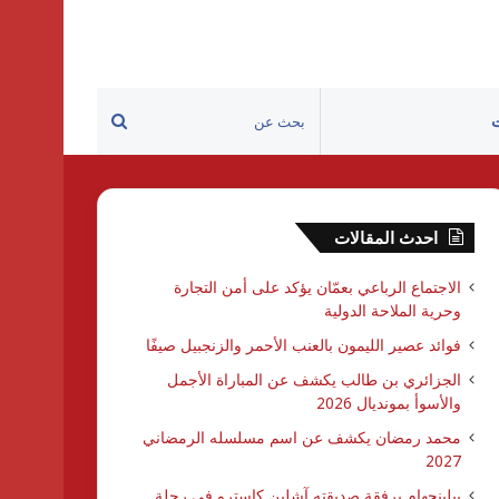
بحث
عن
احدث المقالات
الاجتماع الرباعي بعمّان يؤكد على أمن التجارة
وحرية الملاحة الدولية
فوائد عصير الليمون بالعنب الأحمر والزنجبيل صيفًا
الجزائري بن طالب يكشف عن المباراة الأجمل
والأسوأ بمونديال 2026
محمد رمضان يكشف عن اسم مسلسله الرمضاني
2027
بيلينجهام برفقة صديقته آشلين كاسترو في رحلة