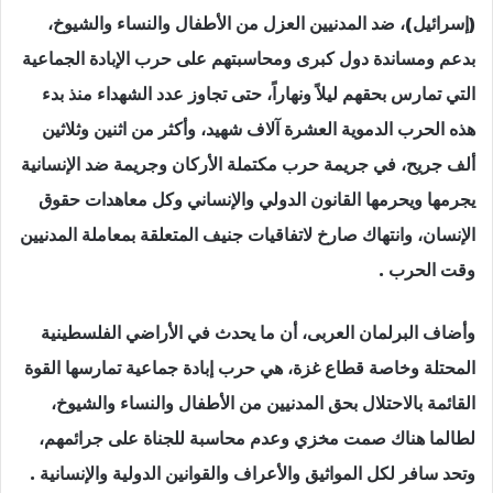
(إسرائيل)، ضد المدنيين العزل من الأطفال والنساء والشيوخ،
بدعم ومساندة دول كبرى ومحاسبتهم على حرب الإبادة الجماعية
التي تمارس بحقهم ليلاً ونهاراً، حتى تجاوز عدد الشهداء منذ بدء
هذه الحرب الدموية العشرة آلاف شهيد، وأكثر من اثنين وثلاثين
ألف جريح، في جريمة حرب مكتملة الأركان وجريمة ضد الإنسانية
يجرمها ويحرمها القانون الدولي والإنساني وكل معاهدات حقوق
الإنسان، وانتهاك صارخ لاتفاقيات جنيف المتعلقة بمعاملة المدنيين
وقت الحرب .
وأضاف البرلمان العربى، أن ما يحدث في الأراضي الفلسطينية
المحتلة وخاصة قطاع غزة، هي حرب إبادة جماعية تمارسها القوة
القائمة بالاحتلال بحق المدنيين من الأطفال والنساء والشيوخ،
لطالما هناك صمت مخزي وعدم محاسبة للجناة على جرائمهم،
وتحد سافر لكل المواثيق والأعراف والقوانين الدولية والإنسانية .