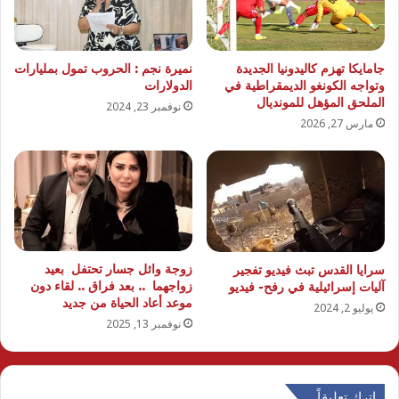
جامايكا تهزم كاليدونيا الجديدة
نميرة نجم : الحروب تمول بمليارات
وتواجه الكونغو الديمقراطية في
الدولارات
الملحق المؤهل للمونديال
نوفمبر 23, 2024
مارس 27, 2026
زوجة وائل جسار تحتفل بعيد
سرايا القدس تبث فيديو تفجير
زواجهما .. بعد فراق .. لقاء دون
آليات إسرائيلية في رفح- فيديو
موعد أعاد الحياة من جديد
يوليو 2, 2024
نوفمبر 13, 2025
اترك تعليقاً