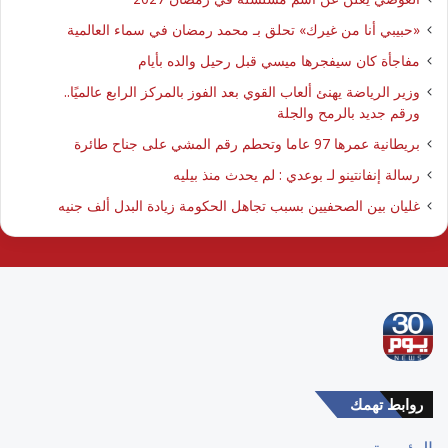
​«حبيبي أنا من غيرك» تحلق بـ محمد رمضان في سماء العالمية
مفاجأة كان سيفجرها ميسي قبل رحيل والده بأيام
وزير الرياضة يهنئ ألعاب القوي بعد الفوز بالمركز الرابع عالميًا..
ورقم جديد بالرمح والجلة
بريطانية عمرها 97 عاما وتحطم رقم المشي على جناح طائرة
رسالة إنفانتينو لـ بوعدي : لم يحدث منذ بيليه
غليان بين الصحفيين بسبب تجاهل الحكومة زيادة البدل ألف جنيه
روابط تهمك
الرئيسية