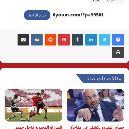
نسخ الرابط
لينكدإن
بينتيريست
مشاركة عبر البريد
طباعة
مقالات ذات صلة
حسام المندوه يكشف عن مفاجأة
المباراة المجنونة تؤجل حسم