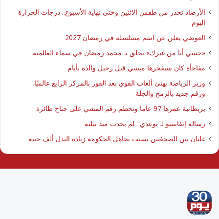
الأرصاد تحذر من طقس الاثنين وحتى نهاية الأسبوع.. درجات الحرارة
اليوم
العوضي يعلن عن اسم مسلسله في رمضان 2027
​«حبيبي أنا من غيرك» تحلق بـ محمد رمضان في سماء العالمية
مفاجأة كان سيفجرها ميسي قبل رحيل والده بأيام
وزير الرياضة يهنئ ألعاب القوي بعد الفوز بالمركز الرابع عالميًا..
ورقم جديد بالرمح والجلة
بريطانية عمرها 97 عاما وتحطم رقم المشي على جناح طائرة
رسالة إنفانتينو لـ بوعدي : لم يحدث منذ بيليه
غليان بين الصحفيين بسبب تجاهل الحكومة زيادة البدل ألف جنيه