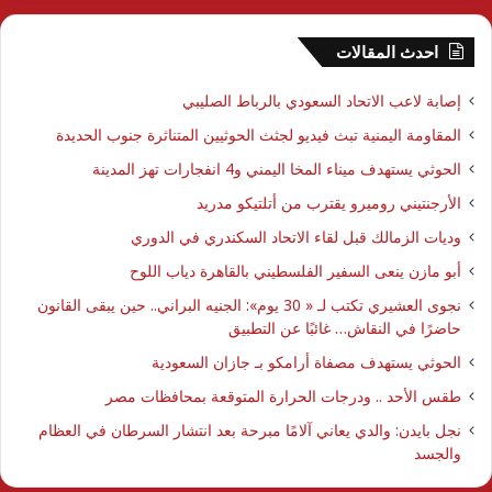
احدث المقالات
إصابة لاعب الاتحاد السعودي بالرباط الصليبي
المقاومة اليمنية تبث فيديو لجثث الحوثيين المتناثرة جنوب الحديدة
الحوثي يستهدف ميناء المخا اليمني و4 انفجارات تهز المدينة
الأرجنتيني روميرو يقترب من أتلتيكو مدريد
وديات الزمالك قبل لقاء الاتحاد السكندري في الدوري
أبو مازن ينعى السفير الفلسطيني بالقاهرة دياب اللوح
نجوى العشيري تكتب لـ « 30 يوم»: الجنيه البراني.. حين يبقى القانون
حاضرًا في النقاش… غائبًا عن التطبيق
الحوثي يستهدف مصفاة أرامكو بـ جازان السعودية
طقس الأحد .. ودرجات الحرارة المتوقعة بمحافظات مصر
نجل بايدن: والدي يعاني آلامًا مبرحة بعد انتشار السرطان في العظام
والجسد