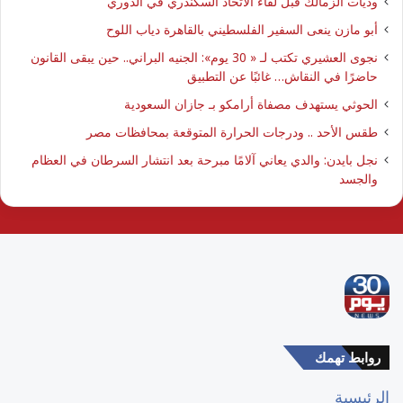
وديات الزمالك قبل لقاء الاتحاد السكندري في الدوري
أبو مازن ينعى السفير الفلسطيني بالقاهرة دياب اللوح
نجوى العشيري تكتب لـ « 30 يوم»: الجنيه البراني.. حين يبقى القانون
حاضرًا في النقاش… غائبًا عن التطبيق
الحوثي يستهدف مصفاة أرامكو بـ جازان السعودية
طقس الأحد .. ودرجات الحرارة المتوقعة بمحافظات مصر
نجل بايدن: والدي يعاني آلامًا مبرحة بعد انتشار السرطان في العظام
والجسد
روابط تهمك
الرئيسية