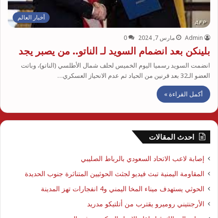
أخبار العالم
Admin
مارس 7, 2024
0
بلينكن بعد انضمام السويد لـ الناتو.. من يصبر يجد
انضمت السويد رسميا اليوم الخميس لحلف شمال الأطلسي (الناتو)، وباتت
العضو الـ32 بعد قرنين من الحياد ثم عدم الانحياز العسكري…
أكمل القراءة »
احدث المقالات
إصابة لاعب الاتحاد السعودي بالرباط الصليبي
المقاومة اليمنية تبث فيديو لجثث الحوثيين المتناثرة جنوب الحديدة
الحوثي يستهدف ميناء المخا اليمني و4 انفجارات تهز المدينة
الأرجنتيني روميرو يقترب من أتلتيكو مدريد