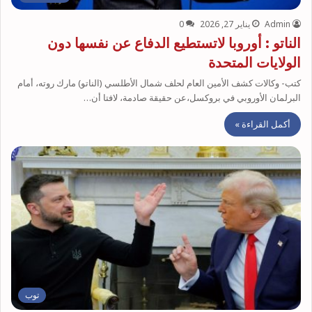
Admin
يناير 27, 2026
0
الناتو : أوروبا لاتستطيع الدفاع عن نفسها دون
الولايات المتحدة
كتب- وكالات كشف الأمين العام لحلف شمال الأطلسي (الناتو) مارك روته، أمام
البرلمان الأوروبي في بروكسل،عن حقيقة صادمة، لافتا أن…
أكمل القراءة »
توب