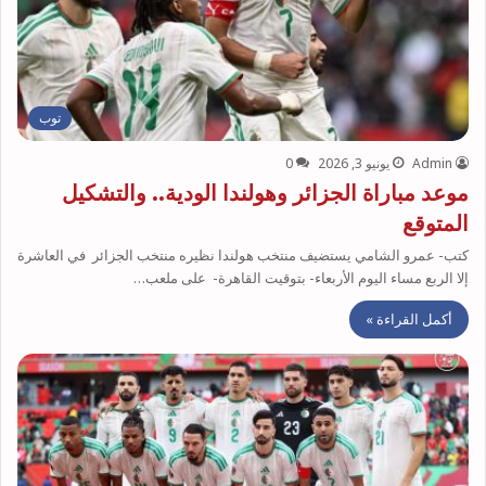
توب
Admin
يونيو 3, 2026
0
موعد مباراة الجزائر وهولندا الودية.. والتشكيل
المتوقع
كتب- عمرو الشامي يستضيف منتخب هولندا نظيره منتخب الجزائر في العاشرة
إلا الربع مساء اليوم الأربعاء- بتوقيت القاهرة- على ملعب…
أكمل القراءة »