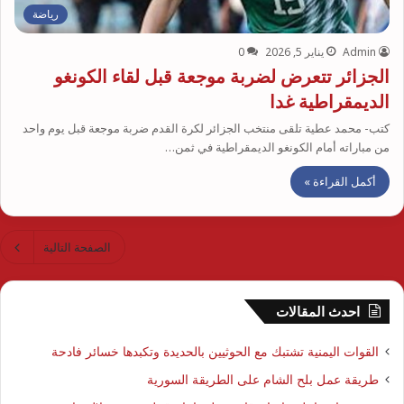
رياضة
Admin
يناير 5, 2026
0
الجزائر تتعرض لضربة موجعة قبل لقاء الكونغو
الديمقراطية غدا
كتب- محمد عطية تلقى منتخب الجزائر لكرة القدم ضربة موجعة قبل يوم واحد
من مباراته أمام الكونغو الديمقراطية في ثمن…
أكمل القراءة »
الصفحة التالية
احدث المقالات
القوات اليمنية تشتبك مع الحوثيين بالحديدة وتكبدها خسائر فادحة
طريقة عمل بلح الشام على الطريقة السورية