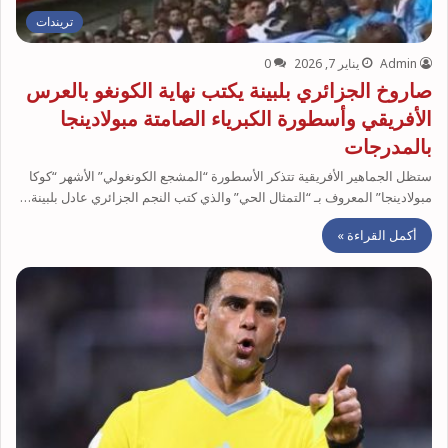
تريندات
Admin
يناير 7, 2026
0
صاروخ الجزائري بلبينة يكتب نهاية الكونغو بالعرس
الأفريقي وأسطورة الكبرياء الصامتة مبولادينجا
بالمدرجات
ستظل الجماهير الأفريقية تتذكر الأسطورة “المشجع الكونغولي” الأشهر “كوكا
مبولادينجا” المعروف بـ “التمثال الحي” والذي كتب النجم الجزائري عادل بلبينة…
أكمل القراءة »