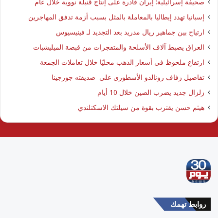
صحيفة إسرائيلية: إيران قادرة على إنتاج قنبلة نووية خلال عام
إسبانيا تهدد إيطاليا بالمعاملة بالمثل بسبب أزمة تدفق المهاجرين
ارتياح بين جماهير ريال مدريد بعد التجديد لـ فينيسيوس
العراق يضبط آلاف الأسلحة والمتفجرات من قبضة الميليشبات
ارتفاع ملحوظ في أسعار الذهب محليًا خلال تعاملات الجمعة
تفاصيل زفاف رونالدو الأسطوري على صديقته جورجينا
زلزال جديد يضرب الصين خلال 10 أيام
هيثم حسن يقترب بقوة من سيلتك الاسكتلندي
روابط تهمك