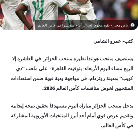
رياض محرز- يقود هجوم الجزائر أمام سويسرا في كأس العالم
كتب- عمرو الشامي
يستضيف منتخب هولندا نظيره منتخب الجزائر في العاشرة إلا
الربع مساء اليوم الأربعاء- بتوقيت القاهرة- على ملعب “دي
كويب” بمدينة روتردام، في مواجهة ودية قوية ضمن استعدادات
المنتخبين لخوض منافسات كأس العالم 2026.
يدخل منتخب الجزائر مباراة اليوم مستهدفا تحقيق نتيجة إيجابية
وتقديم عرض قوي أمام أحد أبرز المنتخبات الأوروبية المشاركة
في كأس العالم.