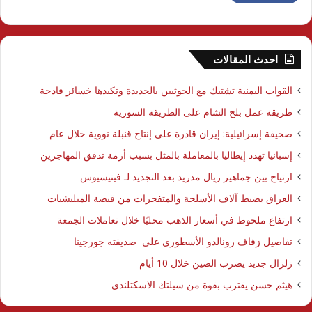
احدث المقالات
القوات اليمنية تشتبك مع الحوثيين بالحديدة وتكبدها خسائر فادحة
طريقة عمل بلح الشام على الطريقة السورية
صحيفة إسرائيلية: إيران قادرة على إنتاج قنبلة نووية خلال عام
إسبانيا تهدد إيطاليا بالمعاملة بالمثل بسبب أزمة تدفق المهاجرين
ارتياح بين جماهير ريال مدريد بعد التجديد لـ فينيسيوس
العراق يضبط آلاف الأسلحة والمتفجرات من قبضة الميليشبات
ارتفاع ملحوظ في أسعار الذهب محليًا خلال تعاملات الجمعة
تفاصيل زفاف رونالدو الأسطوري على صديقته جورجينا
زلزال جديد يضرب الصين خلال 10 أيام
هيثم حسن يقترب بقوة من سيلتك الاسكتلندي