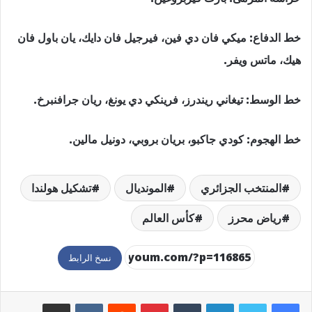
خط الدفاع: ميكي فان دي فين، فيرجيل فان دايك، يان باول فان
هيك، ماتس ويفر.
خط الوسط: تيغاني ريندرز، فرينكي دي يونغ، ريان جرافنبرخ.
خط الهجوم: كودي جاكبو، بريان بروبي، دونيل مالين.
المنتخب الجزائري
المونديال
تشكيل هولندا
رياض محرز
كأس العالم
نسخ الرابط
لينكدإن
بينتيريست
مشاركة عبر البريد