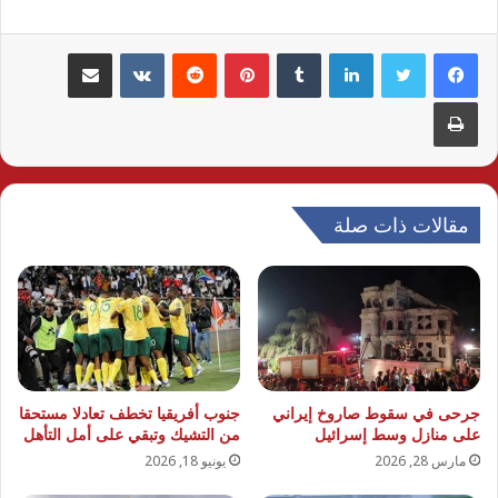
لينكدإن
بينتيريست
مشاركة عبر البريد
طباعة
مقالات ذات صلة
جرحى في سقوط صاروخ إيراني
جنوب أفريقيا تخطف تعادلا مستحقا
على منازل وسط إسرائيل
من التشيك وتبقي على أمل التأهل
مارس 28, 2026
يونيو 18, 2026