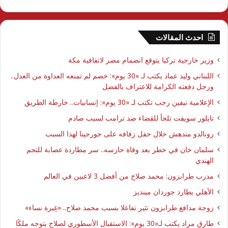
احدث المقالات
وزير خارجية تركيا يتوقع انضمام مصر لاتفاقية مكة
اللبناني وليد عماد يكتب لـ «30 يوم»: خصم لم تمنعه العداوة من العدل..
ورجل دفعته الكرامة للاعتراف بالفضل
الإعلامية نيفين رجب تكتب لـ «30 يوم»: إنسانيات.. خارطة الطريق
تايلور سويفت تلجأ للقضاء ضد ترامب لسبب صادم
رونالدو مندهش خلال حفل زفافه على جورجينا لهذا السبب
سلمان خان في خطر بعد وفاة حارسه.. سر مطاردة عصابة للنجم
الهندي
مدرب طرابزون: محمد صلاح من أفضل 3 لاعبين في العالم
الأهلي يطارد جوردان مينديز
زوجة مدافع طرابزون تثير تفاعلا بسبب محمد صلاح.. «غِيرة نساء»
طارق مراد يكتب لـ«30 يوم»: الاستقبال الأسطوري لصلاح يتوجه ملكًا