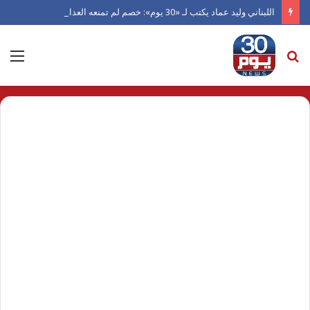
اللبناني وليد عماد يكتب لـ «30 يوم»: خصم لم تمنعه العداوة من العدل.. ورجل دفعته الكرامة للاعتراف بالفضل
بحث
الق
عن