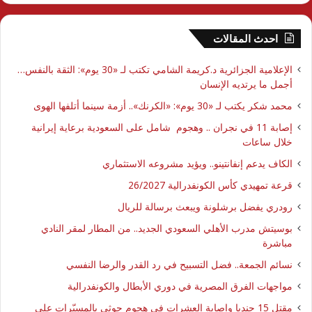
احدث المقالات
الإعلامية الجزائرية د.كريمة الشامي تكتب لـ «30 يوم»: الثقة بالنفس…
أجمل ما يرتديه الإنسان
محمد شكر يكتب لـ «30 يوم»: «الكرنك».. أزمة سينما أتلفها الهوى
إصابة 11 في نجران .. وهجوم شامل على السعودية برعاية إيرانية
خلال ساعات
الكاف يدعم إنفانتينو.. ويؤيد مشروعه الاستثماري
قرعة تمهيدي كأس الكونفدرالية 26/2027
رودري يفضل برشلونة ويبعث برسالة للريال
بوسيتش مدرب الأهلي السعودي الجديد.. من المطار لمقر النادي
مباشرة
نسائم الجمعة.. فضل التسبيح في رد القدر والرضا النفسي
مواجهات الفرق المصرية في دوري الأبطال والكونفدرالية
مقتل 15 جنديا وإصابة العشرات في هجوم حوثي بالمسيّرات على