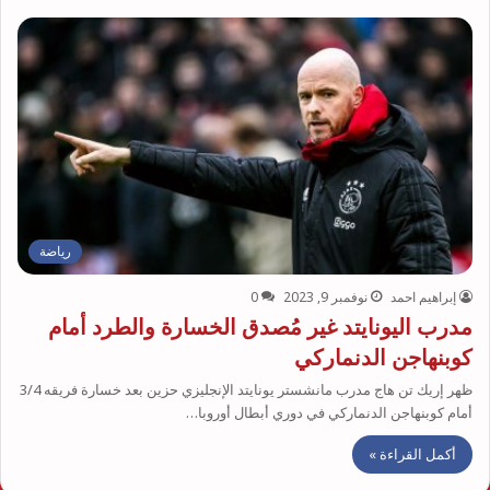
رياضة
إبراهيم احمد
نوفمبر 9, 2023
0
مدرب اليونايتد غير مُصدق الخسارة والطرد أمام
كوبنهاجن الدنماركي
ظهر إريك تن هاج مدرب مانشستر يونايتد الإنجليزي حزين بعد خسارة فريقه 3/4
أمام كوبنهاجن الدنماركي في دوري أبطال أوروبا…
أكمل القراءة »