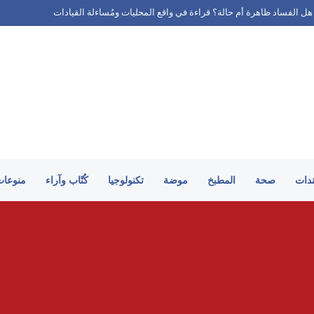
محملة بمتفجرات بمطار لايبزيج
ندات
صحة
المطبخ
موضة
تكنولوجيا
كُتّاب وآراء
منوعات