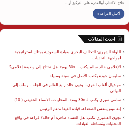
علاج الاكتئاب أوالقدرة على التركيز أو…
أكمل القراءة »
احدث المقالات
اللواء الشهري: التحالف البحري بقيادة السعودية يمتلك استراتيجية
لمواجهة التحديات
الإعلامي خالد سالم يكتب لـ «30 يوم»: هل نحتاج إلى وظيفة إعلامي؟
سليمان جودة يكتب: الأصل في سبتة ومليلة
مونديال ألعاب القوي.. يحيى خالد رابع العالم في الجلة .. وملك إلى
النهائي
سامي صبري يكتب لـ «30 يوم»: المحليات.. الانتماء الحقيقي ( 10)
إنفانتينو يتنفس الصعداء.. قيادة الفيفا تدعم الرئيس
نجوى العشيري تكتب: هل الفساد ظاهرة أم حالة؟ قراءة في واقع
المحليات ومُساءلة القيادات