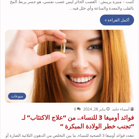
كتبت – منيرة بريبش : العصب الحائر ليس عصب نفسي، هو جسر يربط المخ
بالقلب والمعدة والمناعة وأي خلل فيه…
أكمل القراءة »
منوعات
أسماء حامد
يناير 28, 2024
0
فوائد أوميغا 3 للنساء.. من “علاج الاكتئاب” لـ
“تجنب خطر الولادة المبكرة “
تتعدد فوائد أوميغا 3 الصحية للنساء، ما بين التخلص من الدهون الثلاثية الضارة أو