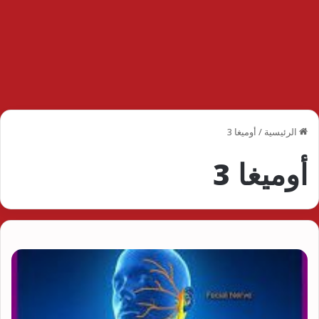
الرئيسية
/
أوميغا 3
أوميغا 3