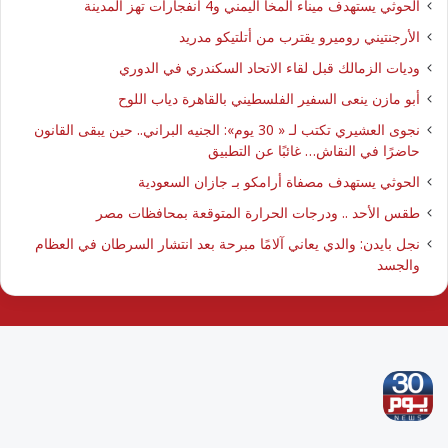
الحوثي يستهدف ميناء المخا اليمني و4 انفجارات تهز المدينة
الأرجنتيني روميرو يقترب من أتلتيكو مدريد
وديات الزمالك قبل لقاء الاتحاد السكندري في الدوري
أبو مازن ينعى السفير الفلسطيني بالقاهرة دياب اللوح
نجوى العشيري تكتب لـ « 30 يوم»: الجنيه البراني.. حين يبقى القانون
حاضرًا في النقاش… غائبًا عن التطبيق
الحوثي يستهدف مصفاة أرامكو بـ جازان السعودية
طقس الأحد .. ودرجات الحرارة المتوقعة بمحافظات مصر
نجل بايدن: والدي يعاني آلامًا مبرحة بعد انتشار السرطان في العظام
والجسد