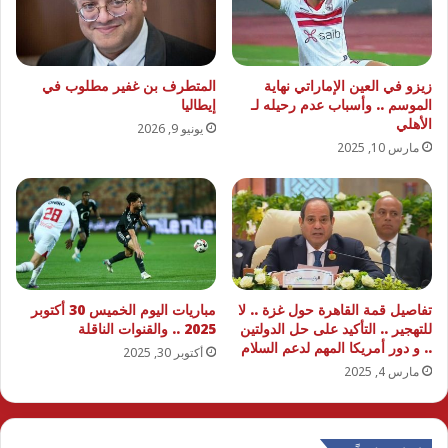
زيزو في العين الإماراتي نهاية
المتطرف بن غفير مطلوب في
الموسم .. وأسباب عدم رحيله لـ
إيطاليا
الأهلي
يونيو 9, 2026
مارس 10, 2025
تفاصيل قمة القاهرة حول غزة .. لا
مباريات اليوم الخميس 30 أكتوبر
للتهجير .. التأكيد على حل الدولتين
2025 .. والقنوات الناقلة
.. و دور أمريكا المهم لدعم السلام
أكتوبر 30, 2025
مارس 4, 2025