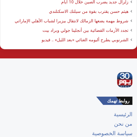
زلزال جديد يضرب الصين خلال 10 أيام
هيثم حسن يقترب بقوة من سيلتك الاسكتلندي
شروط مهمة يضعها الزمالك لانتقال بيزيرا لشباب الأهلي الإماراتي
تجدد الأزمات القضائية بين أنجلينا جولي وبراد بيت
الشرنوبي يطرح ألبومه الغنائي «بعد الليل» .. فيديو
روابط تهمك
الرئيسية
من نحن
سياسة الخصوصية