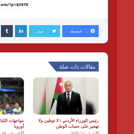
لينكدإن
فيسبوك
تويتر
مقالات ذات صلة
رئيس الوزراء الأردني : لا توطين ولا
مواجهات الكبار
تهجير على حساب الوطن
أوروبا
فبراير 12, 2025
أغسطس 29, 2025