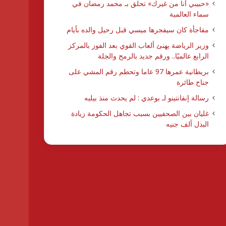
​«حبيبي أنا من غيرك» تحلق بـ محمد رمضان في
سماء العالمية
مفاجأة كان سيفجرها ميسي قبل رحيل والده بأيام
وزير الرياضة يهنئ ألعاب القوي بعد الفوز بالمركز
الرابع عالميًا.. ورقم جديد بالرمح والجلة
بريطانية عمرها 97 عاما وتحطم رقم المشي على
جناح طائرة
رسالة إنفانتينو لـ بوعدي : لم يحدث منذ بيليه
غليان بين الصحفيين بسبب تجاهل الحكومة زيادة
البدل ألف جنيه