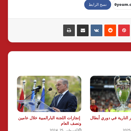
نسخ الرابط
بينتيريست
مشاركة عبر البريد
طباعة
 النارية في دوري أبطال
إنجازات اللجنة البارالمبية خلال عامين
ونصف العام
أغسطس 25, 2024