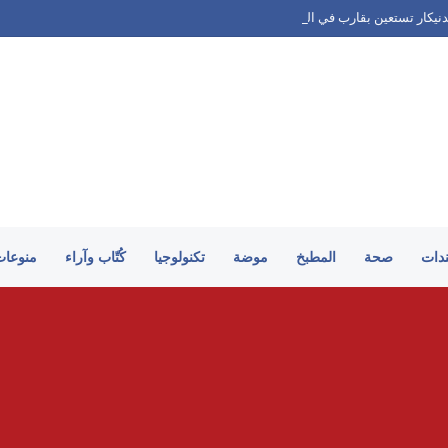
بدنيكار تستعين بقارب في الظلام الدامس لسبب صادم
ندات
صحة
المطبخ
موضة
تكنولوجيا
كُتّاب وآراء
منوعات