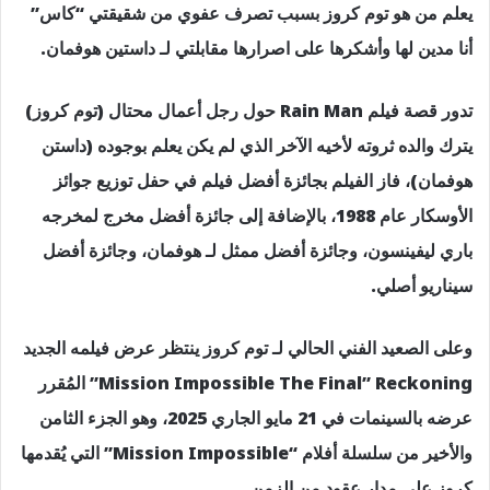
يعلم من هو توم كروز بسبب تصرف عفوي من شقيقتي “كاس”
أنا مدين لها وأشكرها على اصرارها مقابلتي لـ داستين هوفمان.
تدور قصة فيلم Rain Man حول رجل أعمال محتال (توم كروز)
يترك والده ثروته لأخيه الآخر الذي لم يكن يعلم بوجوده (داستن
هوفمان)، فاز الفيلم بجائزة أفضل فيلم في حفل توزيع جوائز
الأوسكار عام 1988، بالإضافة إلى جائزة أفضل مخرج لمخرجه
باري ليفينسون، وجائزة أفضل ممثل لـ هوفمان، وجائزة أفضل
سيناريو أصلي.
وعلى الصعيد الفني الحالي لـ توم كروز ينتظر عرض فيلمه الجديد
Mission Impossible The Final” Reckoning” المُقرر
عرضه بالسينمات في 21 مايو الجاري 2025، وهو الجزء الثامن
والأخير من سلسلة أفلام “Mission Impossible” التي يُقدمها
كروز على مدار عقود من الزمن.