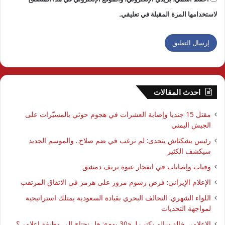
لاستخدامها المرة المقبلة في تعليقي.
احدث المقالات
مقتل 15 جنديا وإصابة العشرات في هجوم حوثي بالمسيّرات على
الجيش اليمني
رئيس بشكتاش يتحدى: لم نرغب في ضم صلاح.. والموسم الجديد
سيكشف الكثير
وفيات وإصابات في انفجار عبوة بريف دمشق
الإعلام الإيراني: فرض رسوم مرور على هرمز في الاتفاق المرتقب
اللواء الشهري: التحالف البحري بقيادة السعودية يمتلك استراتيجية
لمواجهة التحديات
الإعلامي خالد سالم يكتب لـ «30 يوم»: هل نحتاج إلى وظيفة إعلامي؟