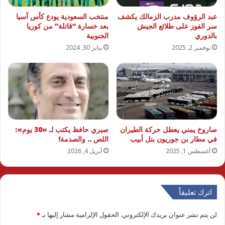
عبد الرؤوف مدرب الزمالك يكشف
منتخب السعودية يودع كأس آسيا
سر الفوز على طلائع الجيش
بعد خسارة “قاتلة” من كوريا
بالدوري
الجنوبية
نوفمبر 2, 2025
يناير 30, 2024
صاروخ يمني يعطل حركة الطيران
صبري حافظ يكتب لـ «30 يوم»:
في مطار بن جوريون بتل أبيب
اللص .. والصدمة!
أغسطس 1, 2025
أبريل 4, 2026
اترك تعليقاً
لن يتم نشر عنوان بريدك الإلكتروني.
الحقول الإلزامية مشار إليها بـ
*