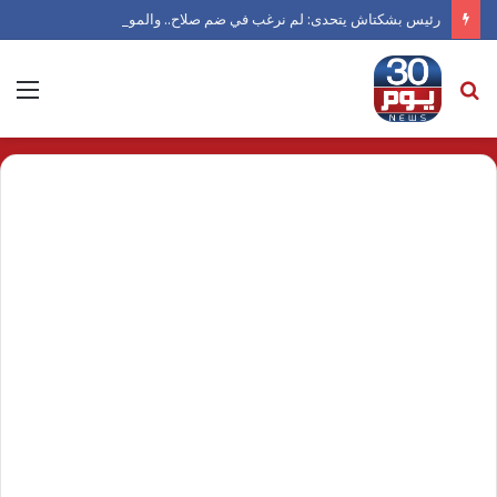
رئيس بشكتاش يتحدى: لم نرغب في ضم صلاح.. والموسم الجديد سيكشف الكثير
بحث
الق
عن