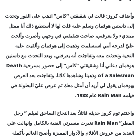
وأضاف كروز: قالت لي شقيقتي “كاس” اذهب على الفور وتحدث
إلى داستين هوفمان وسلم عليه قلت لها لا أستطيع ذلك أنا ممثل
مبتديء ولا يعرفني، صاحت شقيقتي في وجهي وأصرت وألحت
عليّ لدرجة أنني استسلمت وذهبت إلى هوفمان وألقيت عليه
التحية وتحدثت معه وتفاجئت أنه يعرفني، وبعد التحدث مع داستين
هوفمان دعاني أنا وشقيقتي “كاس” إلى حضور مسرحية Death
of a Salesman وذهبنا وشاهدها كلانا، وتفاجئت بعد العرض
بهوفمان يقول لي أريد أن أمثل معك ثم عرض عليّ البطولة في
فيلمه Rain Man عام 1988.
واختتم توم كروز حديثه قائلاً: بعد النجاح الساحق لفيلم ” رجل
المطر” Rain Man تغيرت مسيرتي الفنية بالكامل وانهالت علي
العديد من عروض الأفلام والأدوار المميزة وأصبح العالم بأكمله