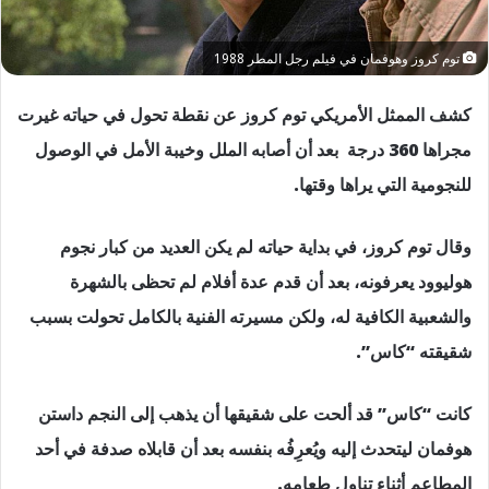
توم كروز وهوفمان في فيلم رجل المطر 1988
كشف الممثل الأمريكي توم كروز عن نقطة تحول في حياته غيرت
مجراها 360 درجة بعد أن أصابه الملل وخيبة الأمل في الوصول
للنجومية التي يراها وقتها.
وقال توم كروز، في بداية حياته لم يكن العديد من كبار نجوم
هوليوود يعرفونه، بعد أن قدم عدة أفلام لم تحظى بالشهرة
والشعبية الكافية له، ولكن مسيرته الفنية بالكامل تحولت بسبب
شقيقته “كاس”.
كانت “كاس” قد ألحت على شقيقها أن يذهب إلى النجم داستن
هوفمان ليتحدث إليه ويُعرِفُه بنفسه بعد أن قابلاه صدفة في أحد
المطاعم أثناء تناول طعامه.