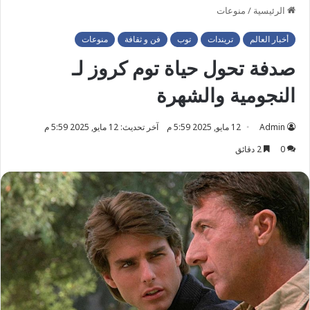
الرئيسية
/
منوعات
أخبار العالم
تريندات
توب
فن و ثقافة
منوعات
صدفة تحول حياة توم كروز لـ
النجومية والشهرة
Admin
12 مايو, 2025 5:59 م
آخر تحديث: 12 مايو, 2025 5:59 م
0
2 دقائق