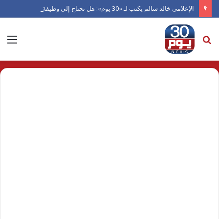
الإعلامي خالد سالم يكتب لـ «30 يوم»: هل نحتاج إلى وظيفة إعلامي؟
بحث
الق
عن