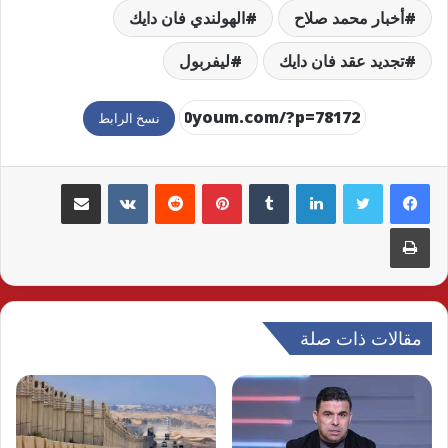
أخبار محمد صلاح
الهولندي فان دايك
تجديد عقد فان دايك
ليفربول
نسخ الرابط
لينكدإن
بينتيريست
مشاركة عبر البريد
طباعة
مقالات ذات صلة