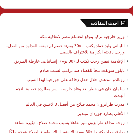
احدث المقالات
وزير خارجية تركيا يتوقع انضمام مصر لاتفاقية مكة
اللبناني وليد عماد يكتب لـ «30 يوم»: خصم لم تمنعه العداوة من العدل..
ورجل دفعته الكرامة للاعتراف بالفضل
الإعلامية نيفين رجب تكتب لـ «30 يوم»: إنسانيات.. خارطة الطريق
تايلور سويفت تلجأ للقضاء ضد ترامب لسبب صادم
رونالدو مندهش خلال حفل زفافه على جورجينا لهذا السبب
سلمان خان في خطر بعد وفاة حارسه.. سر مطاردة عصابة للنجم
الهندي
مدرب طرابزون: محمد صلاح من أفضل 3 لاعبين في العالم
الأهلي يطارد جوردان مينديز
زوجة مدافع طرابزون تثير تفاعلا بسبب محمد صلاح.. «غِيرة نساء»
طارق مراد يكتب لـ«30 يوم»: الاستقبال الأسطوري لصلاح يتوجه ملكًا