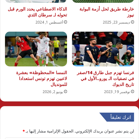
خارطة طريق لحل أزمة البوابة
الذكاء الاصطناعي يحدد الورم قبل
نيوز
تحوله لـ سرطان الثدي
ديسمبر 23, 2025
أغسطس 1, 2024
فرنسا تهزم جبل طارق 14/صفر
النمسا «المحظوظة» بعشرة
في تصفيات الـ يورو..الأول في
لاعبين تهزم تونس استعدادا
تاريخ الديوك
للمونديال
نوفمبر 19, 2023
يونيو 2, 2026
اترك تعليقاً
لن يتم نشر عنوان بريدك الإلكتروني.
الحقول الإلزامية مشار إليها بـ
*