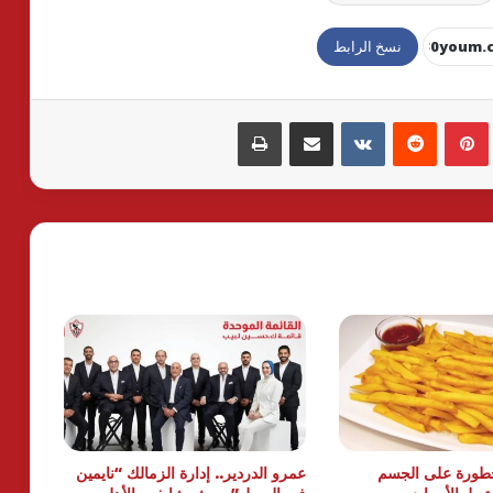
نسخ الرابط
بينتيريست
مشاركة عبر البريد
طباعة
طورة على الجسم
عمرو الدردير.. إدارة الزمالك “نايمين