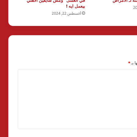
 لـ الأمراض
في العسل” ومش شايفين الأهلي
بيعمل ايه !
أغسطس 22, 2024
ا بـ
*