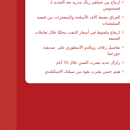
ارتياح بين جماهير ريال مدريد بعد التجديد لـ
فينيسيوس
العراق يضبط آلاف الأسلحة والمتفجرات من قبضة
الميليشبات
ارتفاع ملحوظ في أسعار الذهب محليًا خلال تعاملات
الجمعة
تفاصيل زفاف رونالدو الأسطوري على صديقته
جورجينا
زلزال جديد يضرب الصين خلال 10 أيام
هيثم حسن يقترب بقوة من سيلتك الاسكتلندي