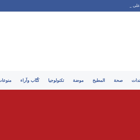
على الطريقة السورية
ندات
صحة
المطبخ
موضة
تكنولوجيا
كُتّاب وآراء
منوعات