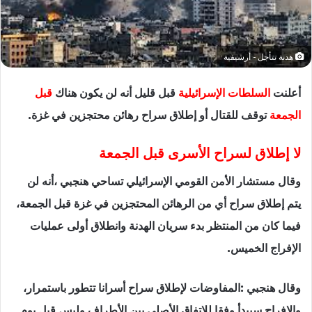
هدنة تتأجل - أرشيفية
أعلنت
السلطات الإسرائيلية
قبل قليل أنه لن يكون هناك
قبل
الجمعة
توقف للقتال أو إطلاق سراح رهائن محتجزين في غزة.
لا إطلاق لسراح الأسرى قبل الجمعة
وقال مستشار الأمن القومي الإسرائيلي تساحي هنجبي ،أنه لن
يتم إطلاق سراح أي من الرهائن المحتجزين في غزة قبل الجمعة،
فيما كان من المنتظر بدء سريان الهدنة وانطلاق أولى عمليات
الإفراج الخميس.
وقال هنجبي :المفاوضات لإطلاق سراح أسرانا تتطور باستمرار،
والإفراج سيبدأ وفقا للاتفاق الأصلي بين الأطراف وليس قبل يوم