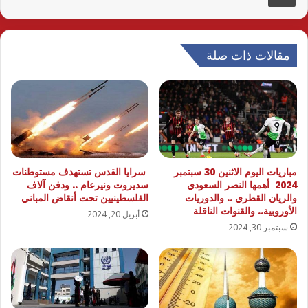
مقالات ذات صلة
مباريات اليوم الاثنين 30 سبتمبر
سرايا القدس تستهدف مستوطنات
2024 أهمها النصر السعودي
سديروت ونيرعام .. ودفن آلاف
والريان القطري .. والدوريات
الفلسطينيين تحت أنقاض المباني
الأوروبية.. والقنوات الناقلة
أبريل 20, 2024
سبتمبر 30, 2024