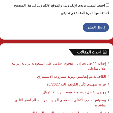
احفظ اسمي، بريدي الإلكتروني، والموقع الإلكتروني في هذا المتصفح
لاستخدامها المرة المقبلة في تعليقي.
احدث المقالات
إصابة 11 في نجران .. وهجوم شامل على السعودية برعاية إيرانية
خلال ساعات
الكاف يدعم إنفانتينو.. ويؤيد مشروعه الاستثماري
قرعة تمهيدي كأس الكونفدرالية 26/2027
رودري يفضل برشلونة ويبعث برسالة للريال
بوسيتش مدرب الأهلي السعودي الجديد.. من المطار لمقر النادي
مباشرة
نسائم الجمعة.. فضل التسبيح في رد القدر والرضا النفسي