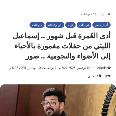
الرئيسية
/
منوعات
أخبار مصر
تريندات
توب
فن و ثقافة
منوعات
أدى العُمرة قبل شهور .. إسماعيل
الليثي من حفلات مغمورة بالأحياء
إلى الأضواء والنجومية .. صور
Admin
10 نوفمبر, 2025 8:22 م
آخر تحديث: 10 نوفمبر, 2025 8:22 م
0
2 دقائق