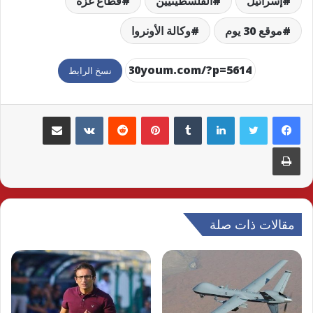
إسرائيل
الفلسطينيين
قطاع غزة
موقع 30 يوم
وكالة الأونروا
نسخ الرابط
لينكدإن
بينتيريست
مشاركة عبر البريد
طباعة
مقالات ذات صلة