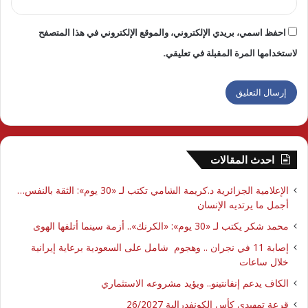
احفظ اسمي، بريدي الإلكتروني، والموقع الإلكتروني في هذا المتصفح
لاستخدامها المرة المقبلة في تعليقي.
احدث المقالات
الإعلامية الجزائرية د.كريمة الشامي تكتب لـ «30 يوم»: الثقة بالنفس…
أجمل ما يرتديه الإنسان
محمد شكر يكتب لـ «30 يوم»: «الكرنك».. أزمة سينما أتلفها الهوى
إصابة 11 في نجران .. وهجوم شامل على السعودية برعاية إيرانية
خلال ساعات
الكاف يدعم إنفانتينو.. ويؤيد مشروعه الاستثماري
قرعة تمهيدي كأس الكونفدرالية 26/2027