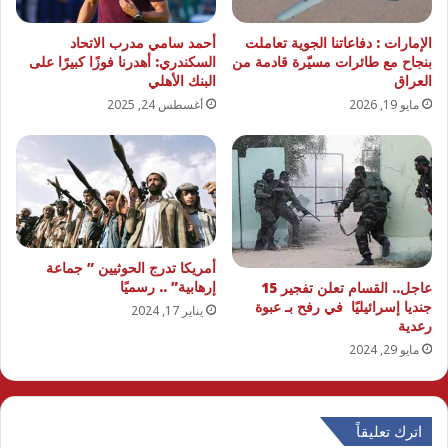
الإمارات : دفاعاتنا الجوية تعاملت
أحمد سامي مدرب الاتحاد
بنجاح مع طائرات مسيّرة قادمة من
السكندري: أهدرنا فوزًا كبيرًا على
العراق
البنك الأهلي
مايو 19, 2026
أغسطس 24, 2025
أمريكا تدرج الحوثيين ” جماعة
إرهابية” .. رسميًا
عاجل.. القسام تعلن تفجير 15
جنديا إسرائيليًا في رفح بـ عبوة
يناير 17, 2024
رعدية
مايو 29, 2024
اترك تعليقاً