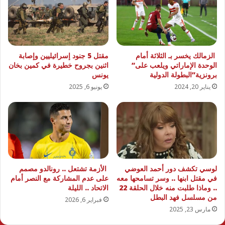
الزمالك يخسر بـ الثلاثة أمام
مقتل 5 جنود إسرائيليين وإصابة
الوحدة الإماراتي ويلعب على”
اثنين بجروح خطيرة في كمين بخان
برونزية”البطولة الدولية
يونس
يناير 20, 2024
يونيو 6, 2025
لوسي تكشف دور أحمد العوضي
الأزمة تشتعل .. رونالدو مصمم
في مقتل ابنها .. وسر تسامحها معه
على عدم المشاركة مع النصر أمام
.. وماذا طلبت منه خلال الحلقة 22
الاتحاد .. الليلة
من مسلسل فهد البطل
فبراير 6, 2026
مارس 23, 2025