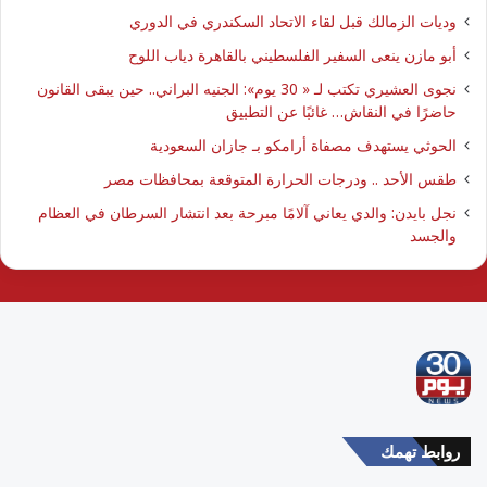
وديات الزمالك قبل لقاء الاتحاد السكندري في الدوري
أبو مازن ينعى السفير الفلسطيني بالقاهرة دياب اللوح
نجوى العشيري تكتب لـ « 30 يوم»: الجنيه البراني.. حين يبقى القانون
حاضرًا في النقاش… غائبًا عن التطبيق
الحوثي يستهدف مصفاة أرامكو بـ جازان السعودية
طقس الأحد .. ودرجات الحرارة المتوقعة بمحافظات مصر
نجل بايدن: والدي يعاني آلامًا مبرحة بعد انتشار السرطان في العظام
والجسد
روابط تهمك