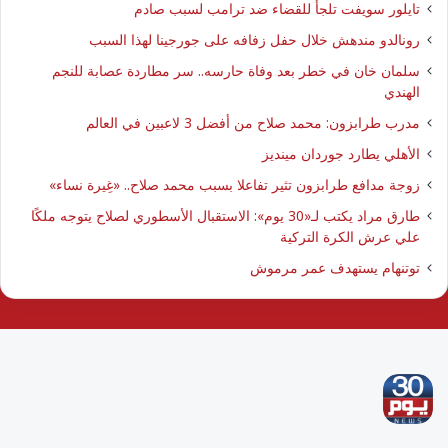
تايلور سويفت تلجأ للقضاء ضد ترامب لسبب صادم
رونالدو مندهش خلال حفل زفافه على جورجينا لهذا السبب
سلمان خان في خطر بعد وفاة حارسه.. سر مطاردة عصابة للنجم
الهندي
مدرب طرابزون: محمد صلاح من أفضل 3 لاعبين في العالم
الأهلي يطارد جوردان مينديز
زوجة مدافع طرابزون تثير تفاعلا بسبب محمد صلاح.. «غِيرة نساء»
طارق مراد يكتب لـ«30 يوم»: الاستقبال الأسطوري لصلاح يتوجه ملكًا
علي عرش الكرة التركية
توتنهام يستهدف عمر مرموش