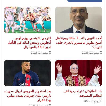
أحمد النبوي يكتب لـ «30 يوم»:هل
الترجي التونسي يهزم لوس
أصبح تطوير ماسبيرو بالجرى خلف
أنجلوس وينعش آماله في التأهل
التريند؟
لدور الـ16 بالمونديال
يونيو 29, 2026
يونيو 21, 2025
بابا الفاتيكان : ترامب يخالف
بعد استمرار العروض لريال مدريد..
التعاليم المسيحية
باريس سان جيرمان يصدم مبابي
بهذا القرار
يونيو 8, 2025
ديسمبر 3, 2023