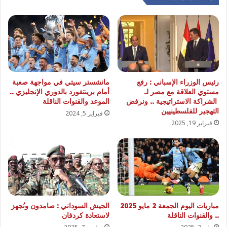
رئيس الوزراء الإسباني : رفع
مانشستر سيتي في مواجهة صعبة
مستوي العلاقة مع مصر لـ
أمام برينتفورد بالدوري الإنجليزي ..
الشراكة الاستراتيجية .. ونرفض
الموعد والقنوات الناقلة
التهجير للفلسطينيين
فبراير 5, 2024
فبراير 19, 2025
مباريات اليوم الجمعة 2 مايو 2025
الجيش السوداني : صامدون ونُجهز
.. والقنوات الناقلة
لاستعادة كردفان