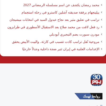
محمد رمضان يكشف عن اسم مسلسله الرمضاني 2027
بيلينجهام برفقة صديقته آشلين كاسترو في رحلة استجمام
ترامب في تعليق مثير بعد نجاح عبدول السيد في انتخابات ميشيجان
رد فعل لافت من محمد صلاح بعد الاستقبال الأسطوري في طرابزون
مودرن سبورت يضم النيجيري أيوديلي
مروحية تُقل ترامب كادت تتسبب في كارثة.. والبيت الأبيض يحقق
الإعدامات العلنية في إيران ثتير ضجة داخلية وجدلاً خارجيًا
روابط تهمك