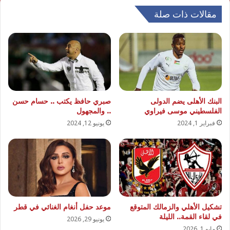
مقالات ذات صلة
البنك الأهلى يضم الدولى
صبري حافظ يكتب .. حسام حسن
الفلسطيني موسى فيراوي
.. والمجهول
فبراير 1, 2024
يونيو 12, 2024
تشكيل الأهلي والزمالك المتوقع
موعد حفل أنغام الغنائي في قطر
في لقاء القمة.. الليلة
يونيو 29, 2026
مايو 1, 2026