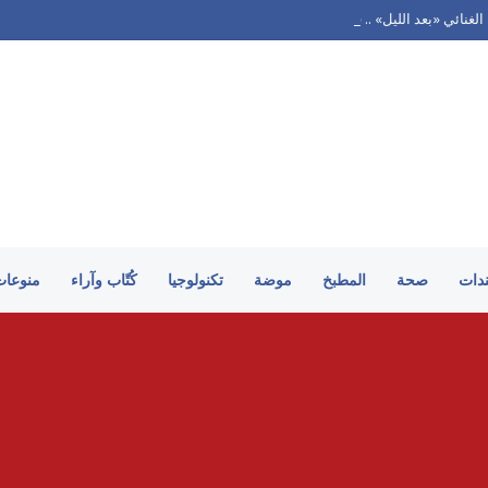
غنائي «بعد الليل» .. فيديو
ندات
صحة
المطبخ
موضة
تكنولوجيا
كُتّاب وآراء
منوعات