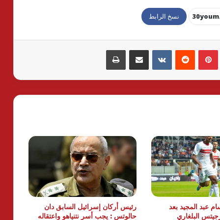
نسخ الرابط
بينتيريست
مشاركة عبر البريد
طباعة
م عبد المجيد بعد
رئيس أركان إسرائيل السابق دان
جيتس البلغاري
حالوتس : يجب أسر نتنياهو واعتقاله