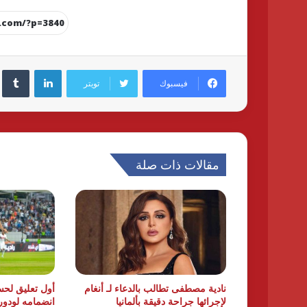
لينكدإن
فيسبوك
تويتر
مقالات ذات صلة
نادية مصطفى تطالب بالدعاء لـ أنغام
أول تعليق لحسا
لإجرائها جراحة دقيقة بألمانيا
انضمامه لودور