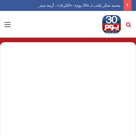
محمد شكر يكتب لـ «30 يوم»: «الكرنك».. أزمة سينما أتلفها الهوى
بحث
الق
عن