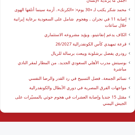
أجمل ما يرتديه الإنسان
محمد شكر يكتب لـ «30 يوم»: «الكرنك».. أزمة سينما أتلفها الهوى
إصابة 11 في نجران .. وهجوم شامل على السعودية برعاية إيرانية
خلال ساعات
الكاف يدعم إنفانتينو.. ويؤيد مشروعه الاستثماري
قرعة تمهيدي كأس الكونفدرالية 26/2027
رودري يفضل برشلونة ويبعث برسالة للريال
بوسيتش مدرب الأهلي السعودي الجديد.. من المطار لمقر النادي
مباشرة
نسائم الجمعة.. فضل التسبيح في رد القدر والرضا النفسي
مواجهات الفرق المصرية في دوري الأبطال والكونفدرالية
مقتل 15 جنديا وإصابة العشرات في هجوم حوثي بالمسيّرات على
الجيش اليمني