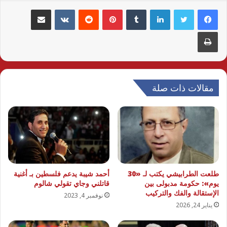
لينكدإن
بينتيريست
مشاركة عبر البريد
طباعة
مقالات ذات صلة
طلعت الطرابيشي يكتب لـ «30
أحمد شيبة يدعم فلسطين بـ أغنية
يوم»: حكومة مدبولى بين
قاتلني وجاي تقولي شالوم
الإستقالة والفك والتركيب
نوفمبر 4, 2023
يناير 24, 2026