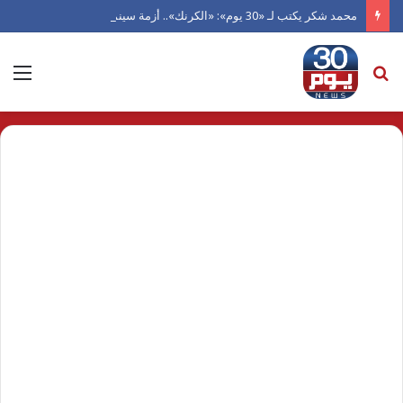
محمد شكر يكتب لـ «30 يوم»: «الكرنك».. أزمة سينما أتلفها الهوى
بحث
الق
عن