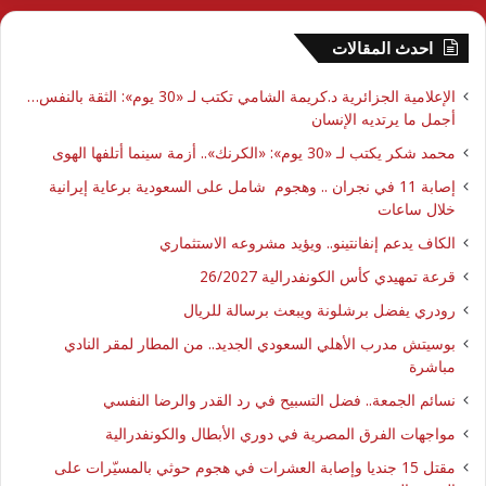
احدث المقالات
الإعلامية الجزائرية د.كريمة الشامي تكتب لـ «30 يوم»: الثقة بالنفس…
أجمل ما يرتديه الإنسان
محمد شكر يكتب لـ «30 يوم»: «الكرنك».. أزمة سينما أتلفها الهوى
إصابة 11 في نجران .. وهجوم شامل على السعودية برعاية إيرانية
خلال ساعات
الكاف يدعم إنفانتينو.. ويؤيد مشروعه الاستثماري
قرعة تمهيدي كأس الكونفدرالية 26/2027
رودري يفضل برشلونة ويبعث برسالة للريال
بوسيتش مدرب الأهلي السعودي الجديد.. من المطار لمقر النادي
مباشرة
نسائم الجمعة.. فضل التسبيح في رد القدر والرضا النفسي
مواجهات الفرق المصرية في دوري الأبطال والكونفدرالية
مقتل 15 جنديا وإصابة العشرات في هجوم حوثي بالمسيّرات على