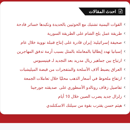
احدث المقالات
القوات اليمنية تشتبك مع الحوثيين بالحديدة وتكبدها خسائر فادحة
طريقة عمل بلح الشام على الطريقة السورية
صحيفة إسرائيلية: إيران قادرة على إنتاج قنبلة نووية خلال عام
إسبانيا تهدد إيطاليا بالمعاملة بالمثل بسبب أزمة تدفق المهاجرين
ارتياح بين جماهير ريال مدريد بعد التجديد لـ فينيسيوس
العراق يضبط آلاف الأسلحة والمتفجرات من قبضة الميليشبات
ارتفاع ملحوظ في أسعار الذهب محليًا خلال تعاملات الجمعة
تفاصيل زفاف رونالدو الأسطوري على صديقته جورجينا
زلزال جديد يضرب الصين خلال 10 أيام
هيثم حسن يقترب بقوة من سيلتك الاسكتلندي