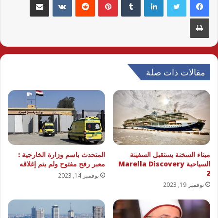
طباعة
مقالات ذات صلة
ميناء السخنة يستقبل السفينة
المتحدث باسم وزارة الخارجية :
السياحية Marella Discovery
معبر رفح مفتوح ولم يتم إغلاقه
2
نوفمبر 14, 2023
نوفمبر 19, 2023