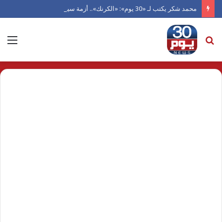
محمد شكر يكتب لـ «30 يوم»: «الكرنك».. أزمة سينما أتلفها الهوى
بحث
الق
عن