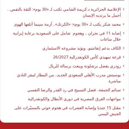
الإعلامية الجزائرية د.كريمة الشامي تكتب لـ «30 يوم»: الثقة بالنفس…
أجمل ما يرتديه الإنسان
محمد شكر يكتب لـ «30 يوم»: «الكرنك».. أزمة سينما أتلفها الهوى
إصابة 11 في نجران .. وهجوم شامل على السعودية برعاية إيرانية
خلال ساعات
الكاف يدعم إنفانتينو.. ويؤيد مشروعه الاستثماري
قرعة تمهيدي كأس الكونفدرالية 26/2027
رودري يفضل برشلونة ويبعث برسالة للريال
بوسيتش مدرب الأهلي السعودي الجديد.. من المطار لمقر النادي
مباشرة
نسائم الجمعة.. فضل التسبيح في رد القدر والرضا النفسي
مواجهات الفرق المصرية في دوري الأبطال والكونفدرالية
مقتل 15 جنديا وإصابة العشرات في هجوم حوثي بالمسيّرات على
الجيش اليمني