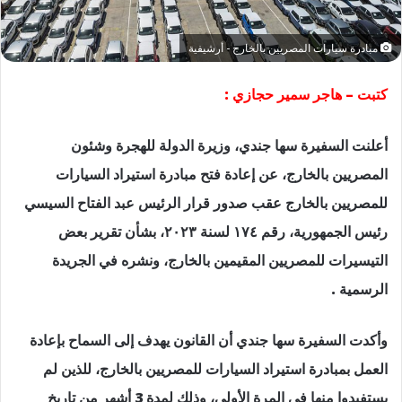
مبادرة سيارات المصريين بالخارج - أرشيفية
كتبت – هاجر سمير حجازي :
أعلنت السفيرة سها جندي، وزيرة الدولة للهجرة وشئون
المصريين بالخارج، عن إعادة فتح مبادرة استيراد السيارات
للمصريين بالخارج عقب صدور قرار الرئيس عبد الفتاح السيسي
رئيس الجمهورية، رقم ١٧٤ لسنة ٢٠٢٣، بشأن تقرير بعض
التيسيرات للمصريين المقيمين بالخارج، ونشره في الجريدة
الرسمية .
وأكدت السفيرة سها جندي أن القانون يهدف إلى السماح بإعادة
العمل بمبادرة استيراد السيارات للمصريين بالخارج، للذين لم
يستفيدوا منها في المرة الأولى، وذلك لمدة 3 أشهر من تاريخ