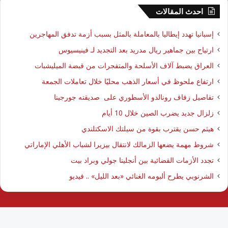
احدث المقالات
إسبانيا تهدد إيطاليا بالمعاملة بالمثل بسبب أزمة تدفق المهاجرين
ارتياح بين جماهير ريال مدريد بعد التجديد لـ فينيسيوس
العراق يضبط آلاف الأسلحة والمتفجرات من قبضة الميليشبات
ارتفاع ملحوظ في أسعار الذهب محليًا خلال تعاملات الجمعة
تفاصيل زفاف رونالدو الأسطوري على صديقته جورجينا
زلزال جديد يضرب الصين خلال 10 أيام
هيثم حسن يقترب بقوة من سيلتك الاسكتلندي
شروط مهمة يضعها الزمالك لانتقال بيزيرا لشباب الأهلي الإماراتي
تجدد الأزمات القضائية بين أنجلينا جولي وبراد بيت
الشرنوبي يطرح ألبومه الغنائي «بعد الليل» .. فيديو