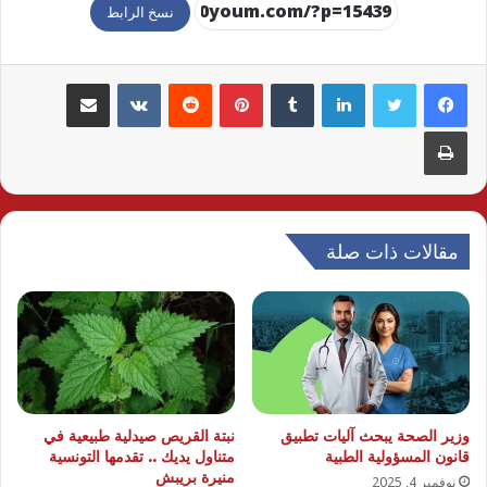
نسخ الرابط
لينكدإن
بينتيريست
مشاركة عبر البريد
طباعة
مقالات ذات صلة
وزير الصحة يبحث آليات تطبيق
نبتة القريص صيدلية طبيعية في
قانون المسؤولية الطبية
متناول يديك .. تقدمها التونسية
منيرة بريبش
نوفمبر 4, 2025