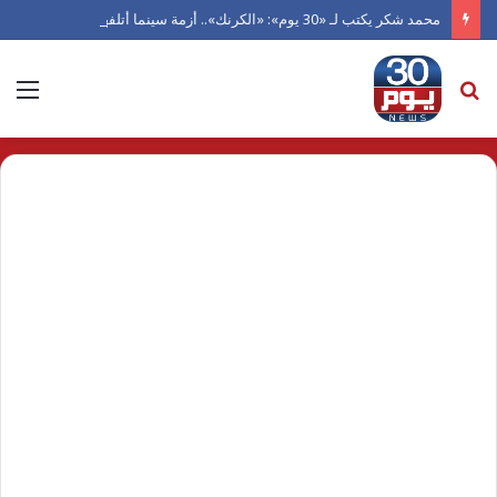
محمد شكر يكتب لـ «30 يوم»: «الكرنك».. أزمة سينما أتلفها الهوى
بحث
الق
عن