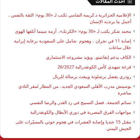
احدث المقالات
الإعلامية الجزائرية د.كريمة الشامي تكتب لـ «30 يوم»: الثقة بالنفس…
أجمل ما يرتديه الإنسان
محمد شكر يكتب لـ «30 يوم»: «الكرنك».. أزمة سينما أتلفها الهوى
إصابة 11 في نجران .. وهجوم شامل على السعودية برعاية إيرانية
خلال ساعات
الكاف يدعم إنفانتينو.. ويؤيد مشروعه الاستثماري
قرعة تمهيدي كأس الكونفدرالية 26/2027
رودري يفضل برشلونة ويبعث برسالة للريال
بوسيتش مدرب الأهلي السعودي الجديد.. من المطار لمقر النادي
مباشرة
نسائم الجمعة.. فضل التسبيح في رد القدر والرضا النفسي
مواجهات الفرق المصرية في دوري الأبطال والكونفدرالية
مقتل 15 جنديا وإصابة العشرات في هجوم حوثي بالمسيّرات على
الجيش اليمني