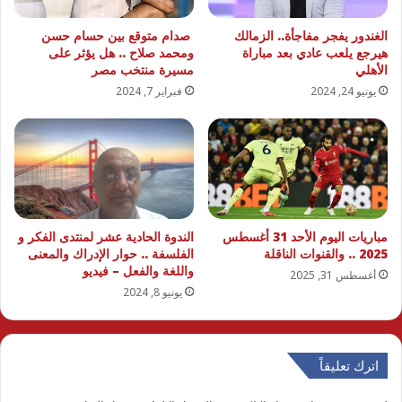
الغندور يفجر مفاجأة.. الزمالك
صدام متوقع بين حسام حسن
هيرجع يلعب عادي بعد مباراة
ومحمد صلاح .. هل يؤثر على
الأهلي
مسيرة منتخب مصر
يونيو 24, 2024
فبراير 7, 2024
مباريات اليوم الأحد 31 أغسطس
الندوة الحادية عشر لمنتدى الفكر و
2025 .. والقنوات الناقلة
الفلسفة .. حوار الإدراك والمعنى
واللغة والفعل – فيديو
أغسطس 31, 2025
يونيو 8, 2024
اترك تعليقاً