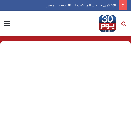
الإعلامي خالد سالم يكتب لـ «30 يوم»: المصريون بالخارج.. كنز الانتماء قبل الدولار
بحث
الق
عن