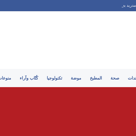
مدريد بعد التجديد لـ فينيسيوس
ندات
صحة
المطبخ
موضة
تكنولوجيا
كُتّاب وآراء
منوعات