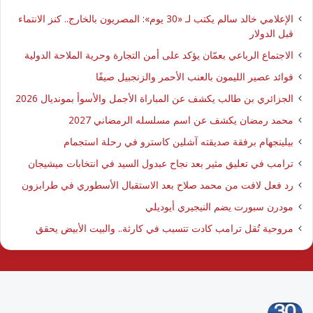
الإعلامي خالد سالم يكتب لـ «30 يوم»: المصريون بالخارج.. كنز الانتماء
قبل الدولار
الاجتماع الرباعي بعمّان يؤكد على أمن التجارة وحرية الملاحة الدولية
فوائد عصير الليمون بالعنب الأحمر والزنجبيل صيفًا
الجزائري بن طالب يكشف عن المباراة الأجمل والأسوأ بمونديال 2026
محمد رمضان يكشف عن اسم مسلسله الرمضاني 2027
بيلينجهام برفقة صديقته آشلين كاسترو في رحلة استجمام
ترامب في تعليق مثير بعد نجاح عبدول السيد في انتخابات ميشيجان
رد فعل لافت من محمد صلاح بعد الاستقبال الأسطوري في طرابزون
مودرن سبورت يضم النيجيري أيوديلي
مروحية تُقل ترامب كادت تتسبب في كارثة.. والبيت الأبيض يحقق