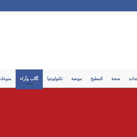
ندات
صحة
المطبخ
موضة
تكنولوجيا
كُتّاب وآراء
منوعات