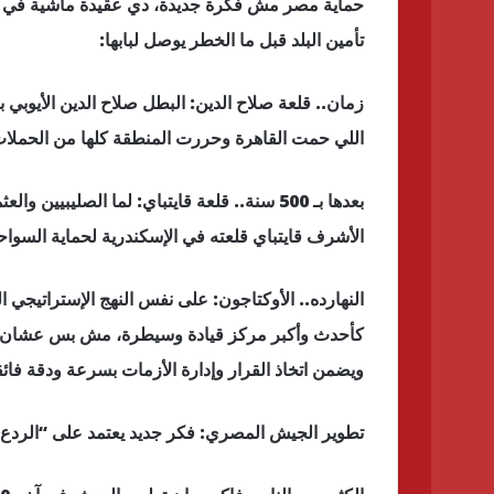
حماية مصر مش فكرة جديدة، دي عقيدة ماشية في دم ا
تأمين البلد قبل ما الخطر يوصل لبابها:
زمان.. قلعة صلاح الدين: البطل صلاح الدين الأيوب
اللي حمت القاهرة وحررت المنطقة كلها من الحملات 
بعدها بـ 500 سنة.. قلعة قايتباي: لما الصليب
الأشرف قايتباي قلعته في الإسكندرية لحماية السواح
النهارده.. الأوكتاجون: على نفس النهج الإستراتيجي 
كأحدث وأكبر مركز قيادة وسيطرة، مش بس عشان يق
ويضمن اتخاذ القرار وإدارة الأزمات بسرعة ودقة فا
تطوير الجيش المصري: فكر جديد يعتمد على “الردع