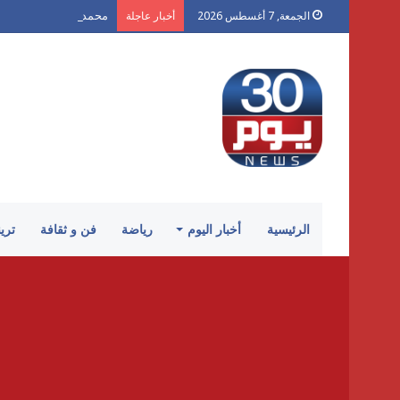
محمد شكر يكتب لـ «30 يوم»: «الكرنك».. أزمة سينما أتلفها الهوى
الجمعة, 7 أغسطس 2026
أخبار عاجلة
الرئيسية
أخبار اليوم
رياضة
فن و ثقافة
تري