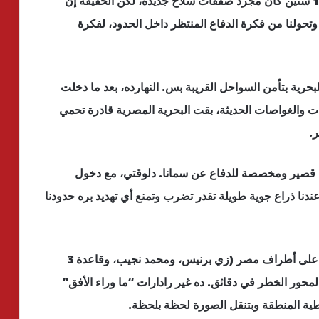
الكثير من الناس فاكرين إن تطوير الجيش في آخر 10 سنين كان مجرد صفقات سلاح جديدة، لكن الحقيقة إن
تحولنا من فكرة الدفاع المنتظر داخل الحدود، لفكرة
البحرية بتأمن السواحل القريبة بس. النهارده، بعد ما دخلت
ت والغواصات الحديثة، بقت البحرية المصرية قادرة تحمي
ر.
اها قصير ومخصصة للدفاع عن سمانا. دلوقتي، مع دخول
عندنا ذراع جوية طويلة تقدر تضرب وتمنع أي تهديد بره حدودنا
القواعد العسكرية والرادارات: تم بناء قواعد عملاقة على أطراف مصر (زي برنيس، ومحمد نجيب، وقاعدة 3
حور الخطر في دقائق. ده غير رادارات “ما وراء الأفق”
ية المنطقة وبتنقل الصورة لحظة بلحظة.