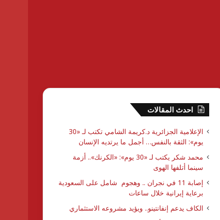
احدث المقالات
الإعلامية الجزائرية د.كريمة الشامي تكتب لـ «30
يوم»: الثقة بالنفس… أجمل ما يرتديه الإنسان
محمد شكر يكتب لـ «30 يوم»: «الكرنك».. أزمة
سينما أتلفها الهوى
إصابة 11 في نجران .. وهجوم شامل على السعودية
برعاية إيرانية خلال ساعات
الكاف يدعم إنفانتينو.. ويؤيد مشروعه الاستثماري