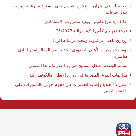
إصابة 11 في نجران .. وهجوم شامل على السعودية برعاية إيرانية
خلال ساعات
الكاف يدعم إنفانتينو.. ويؤيد مشروعه الاستثماري
قرعة تمهيدي كأس الكونفدرالية 26/2027
رودري يفضل برشلونة ويبعث برسالة للريال
بوسيتش مدرب الأهلي السعودي الجديد.. من المطار لمقر النادي
مباشرة
نسائم الجمعة.. فضل التسبيح في رد القدر والرضا النفسي
مواجهات الفرق المصرية في دوري الأبطال والكونفدرالية
مقتل 15 جنديا وإصابة العشرات في هجوم حوثي بالمسيّرات على
الجيش اليمني