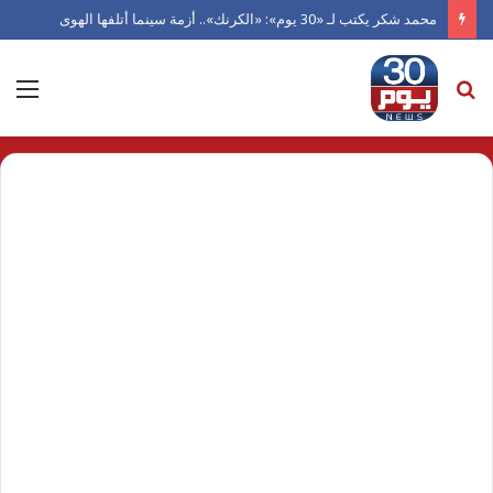
محمد شكر يكتب لـ «30 يوم»: «الكرنك».. أزمة سينما أتلفها الهوى
بحث
الق
عن